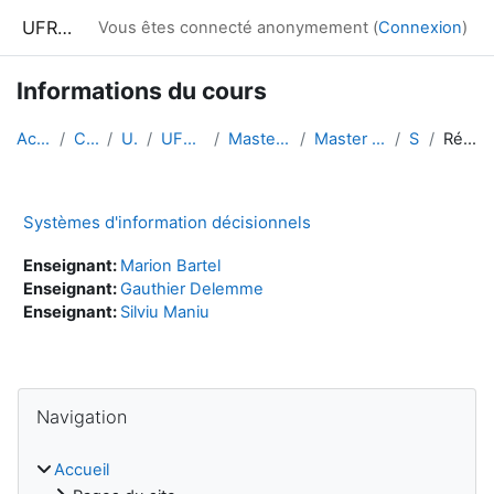
Passer au contenu principal
UFRIM²AG : Moodle
Vous êtes connecté anonymement (
Connexion
)
Informations du cours
Accueil
Cours
UGA
UFRIM²AG
Master MIAGE
Master 2 MIAGE
SID
Résumé
Systèmes d'information décisionnels
Enseignant:
Marion Bartel
Enseignant:
Gauthier Delemme
Enseignant:
Silviu Maniu
Blocs
Passer Navigation
Navigation
Accueil