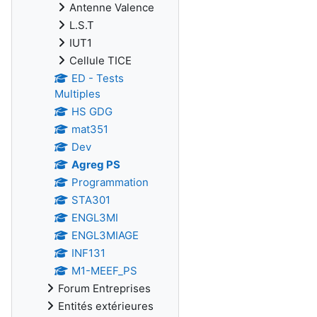
Antenne Valence
L.S.T
IUT1
Cellule TICE
ED - Tests
Multiples
HS GDG
mat351
Dev
Agreg PS
Programmation
STA301
ENGL3MI
ENGL3MIAGE
INF131
M1-MEEF_PS
Forum Entreprises
Entités extérieures