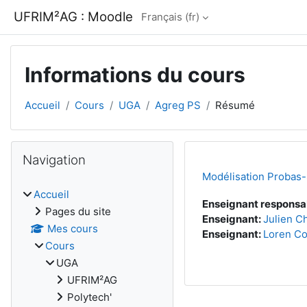
Passer au contenu principal
UFRIM²AG : Moodle
Français ‎(fr)‎
Informations du cours
Accueil
Cours
UGA
Agreg PS
Résumé
Blocs
Passer Navigation
Navigation
Modélisation Probas-
Accueil
Enseignant responsa
Pages du site
Enseignant:
Julien Ch
Mes cours
Enseignant:
Loren Co
Cours
UGA
UFRIM²AG
Polytech'