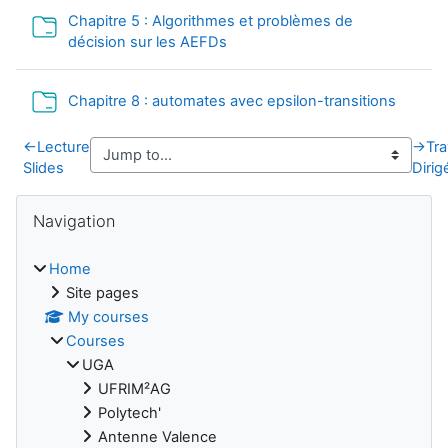
Chapitre 5 : Algorithmes et problèmes de
Folder
décision sur les AEFDs
Folder
Chapitre 8 : automates avec epsilon-transitions
←
Lecture
→
Tr
Slides
Dirig
Blocks
Skip Navigation
Navigation
Home
Site pages
My courses
Courses
UGA
UFRIM²AG
Polytech'
Antenne Valence