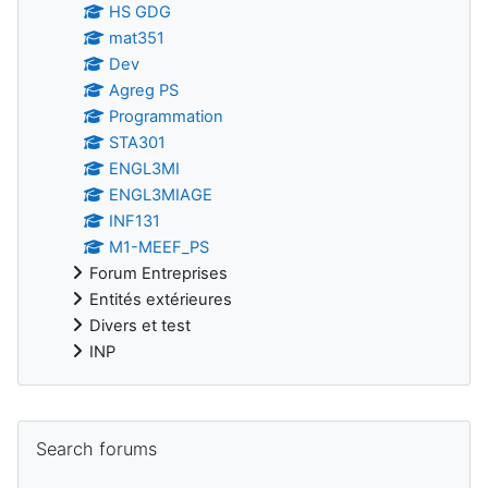
HS GDG
mat351
Dev
Agreg PS
Programmation
STA301
ENGL3MI
ENGL3MIAGE
INF131
M1-MEEF_PS
Forum Entreprises
Entités extérieures
Divers et test
INP
Supplementary blocks
Skip Search forums
Search forums