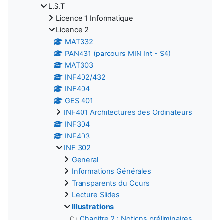
L.S.T
Licence 1 Informatique
Licence 2
MAT332
PAN431 (parcours MIN Int - S4)
MAT303
INF402/432
INF404
GES 401
INF401 Architectures des Ordinateurs
INF304
INF403
INF 302
General
Informations Générales
Transparents du Cours
Lecture Slides
Illustrations
Chapitre 2 : Notions préliminaires