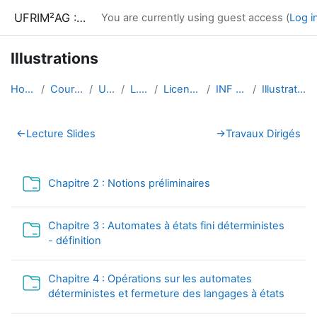
Skip to main content
UFRIM²AG : Moodle
You are currently using guest access (
Log i
Illustrations
Home
Courses
UGA
L.S.T
Licence 2
INF 302
Illustrations
Section outline
←
Lecture Slides
→
Travaux Dirigés
Folder
Chapitre 2 : Notions préliminaires
Chapitre 3 : Automates à états fini déterministes
Folder
- définition
Chapitre 4 : Opérations sur les automates
Folder
déterministes et fermeture des langages à états