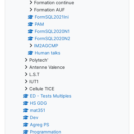
Formation continue
Formation AUF
FormSQL2021Ini
PAM
FormSQL2020N1
FormSQL2020N2
IM2AGCMP
Human talks
Polytech'
Antenne Valence
L.S.T
IUT1
Cellule TICE
ED - Tests Multiples
HS GDG
mat351
Dev
Agreg PS
Programmation