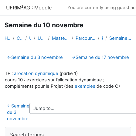
Skip to main content
UFRIM²AG : Moodle
You are currently using guest ac
Semaine du 10 novembre
Home
Courses
UGA
UFRIM²AG
Master Informatique
Parcours CCI 2e année
PL1
Semaine du 10 novembre
Section outline
←
Semaine du 3 novembre
→
Semaine du 17 novembre
TP :
allocation dynamique
(partie 1)
cours 10 : exercices sur l'allocation dynamique ;
compléments pour le Projet (des
exemples
de code C)
←
Semaine
du 3
novembre
Blocks
Skip Search forums
Search forums