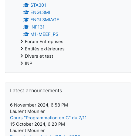
STA301
ENGL3MI
ENGL3MIAGE
INF131
M1-MEEF_PS
Forum Entreprises
Entités extérieures
Divers et test
INP
Supplementary blocks
Skip Latest announcements
Latest announcements
6 November 2024, 6:58 PM
Laurent Mounier
Cours "Programmation en C" du 7/11
15 October 2024, 6:20 PM
Laurent Mounier