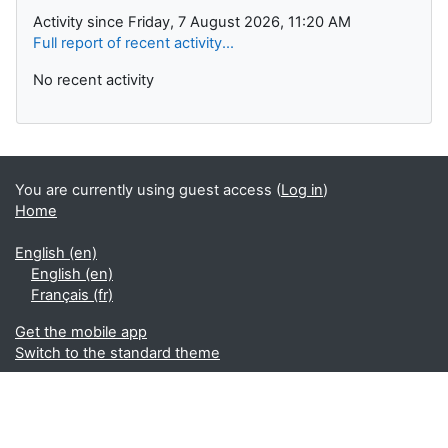
Activity since Friday, 7 August 2026, 11:20 AM
Full report of recent activity...
No recent activity
You are currently using guest access (
Log in
)
Home
English ‎(en)‎
English ‎(en)‎
Français ‎(fr)‎
Get the mobile app
Switch to the standard theme