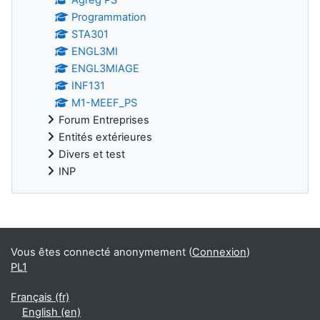
Programmation
STA301
ENGL3MI
ENGL3MIAGE
INF131
M1-MEEF_PS
Forum Entreprises
Entités extérieures
Divers et test
INP
Blocs supplémentaires
Vous êtes connecté anonymement (
Connexion
)
PL1
Français ‎(fr)‎
English ‎(en)‎