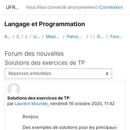
Passer au contenu principal
UFRIM²AG : Moodle
Vous êtes connecté anonymement (
Connexion
)
Langage et Programmation
Accueil
Cours
UGA
UFRIM²AG
Master Informatique
Parcours CCI 2e année
PL1
Généralités
Forum des nouvelles
Forum des nouvelles
Solutions des exercices de TP
Type d’affichage
Solutions des exercices de TP
Nombre de réponses : 0
par
Laurent Mounier
,
vendredi 16 octobre 2020, 11:42
Bonjour,
Des exemples de solutions pour les principaux