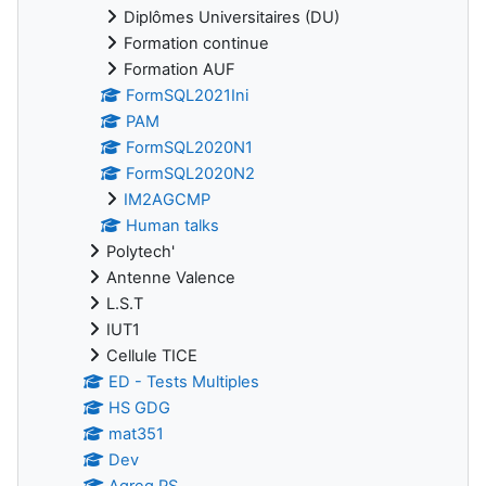
Diplômes Universitaires (DU)
Formation continue
Formation AUF
FormSQL2021Ini
PAM
FormSQL2020N1
FormSQL2020N2
IM2AGCMP
Human talks
Polytech'
Antenne Valence
L.S.T
IUT1
Cellule TICE
ED - Tests Multiples
HS GDG
mat351
Dev
Agreg PS