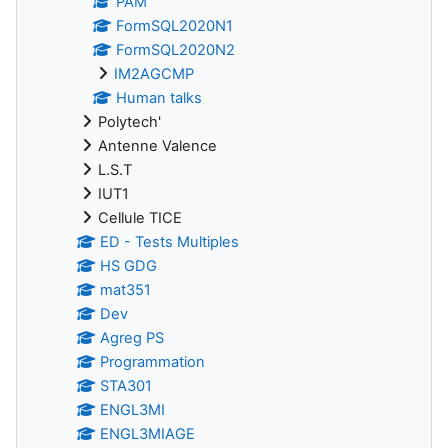
PAM
FormSQL2020N1
FormSQL2020N2
IM2AGCMP
Human talks
Polytech'
Antenne Valence
L.S.T
IUT1
Cellule TICE
ED - Tests Multiples
HS GDG
mat351
Dev
Agreg PS
Programmation
STA301
ENGL3MI
ENGL3MIAGE