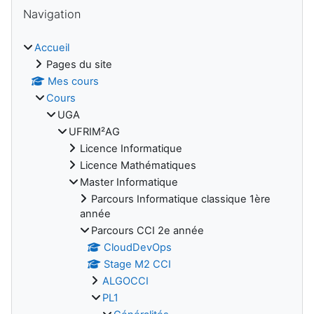
Blocs
Passer Navigation
Navigation
Accueil
Pages du site
Mes cours
Cours
UGA
UFRIM²AG
Licence Informatique
Licence Mathématiques
Master Informatique
Parcours Informatique classique 1ère
année
Parcours CCI 2e année
CloudDevOps
Stage M2 CCI
ALGOCCI
PL1