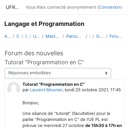
Passer au contenu principal
UFRIM²AG : Moodle
Vous êtes connecté anonymement (
Connexion
)
Langage et Programmation
Accueil
Cours
UGA
UFRIM²AG
Master Informatique
Parcours CCI 2e année
PL1
Généralités
Forum des nouvelles
Forum des nouvelles
Tutorat "Programmation en C"
Type d’affichage
Tutorat "Programmation en C"
Nombre de réponses : 0
par
Laurent Mounier
,
lundi 25 octobre 2021, 17:45
Bonjour,
Une séance de "tutorat" (facultative) pour la
partie "Programmation en C" de l'UE PL est
prévue ce mercredi 27 octobre
de 15h30 à 17h en