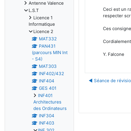
Antenne Valence
Ceci est un r
L.S.T
respecter scr
Licence 1
Informatique
Ces consignes
Licence 2
MAT332
Cordialement
PAN431
(parcours MIN Int
Y. Falcone
- S4)
MAT303
INF402/432
◀︎ Séance de révisi
INF404
GES 401
INF401
Architectures
des Ordinateurs
INF304
INF403
INF 302