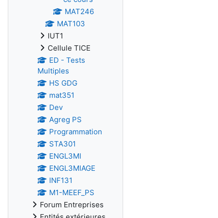
MAT246
MAT103
IUT1
Cellule TICE
ED - Tests
Multiples
HS GDG
mat351
Dev
Agreg PS
Programmation
STA301
ENGL3MI
ENGL3MIAGE
INF131
M1-MEEF_PS
Forum Entreprises
Entités extérieures