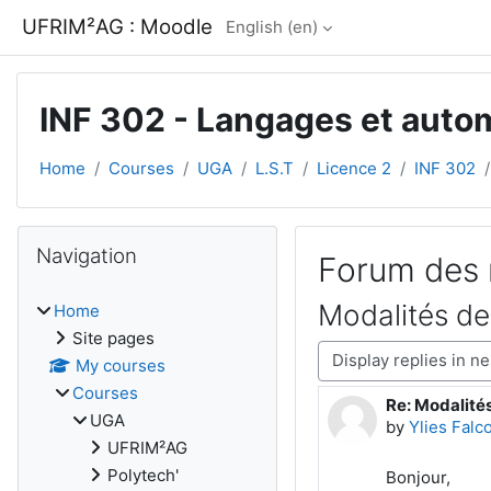
Skip to main content
UFRIM²AG : Moodle
English ‎(en)‎
INF 302 - Langages et auto
Home
Courses
UGA
L.S.T
Licence 2
INF 302
Blocks
Skip Navigation
Navigation
Forum des 
Modalités de
Home
Site pages
Display mode
My courses
Courses
Re: Modalité
Number of rep
UGA
by
Ylies Falc
UFRIM²AG
Polytech'
Bonjour,