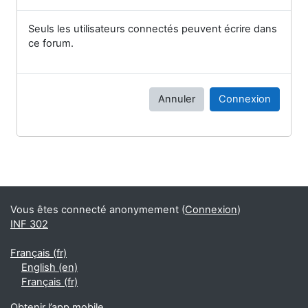
Seuls les utilisateurs connectés peuvent écrire dans
ce forum.
Annuler
Connexion
Blocs
Blocs supplémentaires
Vous êtes connecté anonymement (
Connexion
)
INF 302
Français ‎(fr)‎
English ‎(en)‎
Français ‎(fr)‎
Obtenir l’app mobile