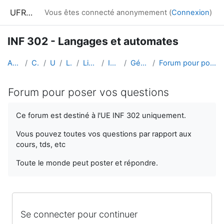
Passer au contenu principal
UFRIM²AG : Moodle
Vous êtes connecté anonymement (
Connexion
)
INF 302 - Langages et automates
Accueil
Cours
UGA
L.S.T
Licence 2
INF 302
Généralités
Forum pour poser vos questions
Forum pour poser vos questions
Conditions d’achèvement
Ce forum est destiné à l'UE INF 302 uniquement.
Vous pouvez toutes vos questions par rapport aux
cours, tds, etc
Toute le monde peut poster et répondre.
Se connecter pour continuer