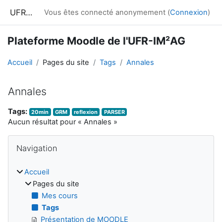
Passer au contenu principal
UFRIM²AG : Moodle
Vous êtes connecté anonymement (
Connexion
)
Plateforme Moodle de l'UFR-IM²AG
Accueil
Pages du site
Tags
Annales
Annales
Tags:
20min
GRM
reflexion
PARSER
Aucun résultat pour « Annales »
Blocs
Passer Navigation
Navigation
Accueil
Pages du site
Mes cours
Tags
Présentation de MOODLE