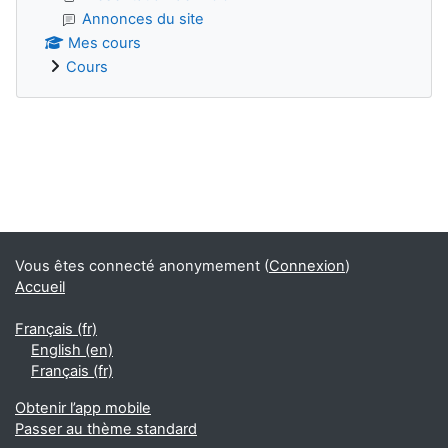
Annonces du site
Mes cours
Cours
Blocs supplémentaires
Vous êtes connecté anonymement (
Connexion
)
Accueil
Français ‎(fr)‎
English ‎(en)‎
Français ‎(fr)‎
Obtenir l’app mobile
Passer au thème standard