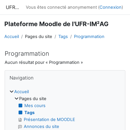
Passer au contenu principal
UFRIM²AG : Moodle
Vous êtes connecté anonymement (
Connexion
)
Plateforme Moodle de l'UFR-IM²AG
Accueil
Pages du site
Tags
Programmation
Programmation
Aucun résultat pour « Programmation »
Blocs
Passer Navigation
Navigation
Accueil
Pages du site
Mes cours
Tags
Présentation de MOODLE
Annonces du site