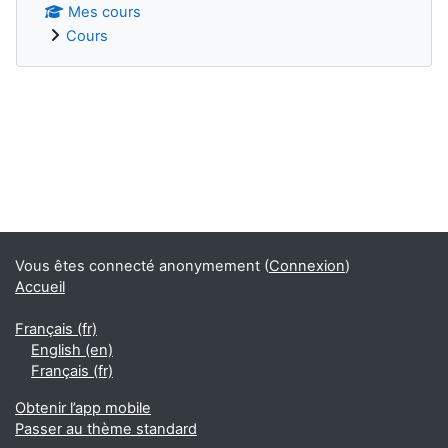
Mes cours
Cours
Blocs supplémentaires
Vous êtes connecté anonymement (
Connexion
)
Accueil
Français ‎(fr)‎
English ‎(en)‎
Français ‎(fr)‎
Obtenir l’app mobile
Passer au thème standard