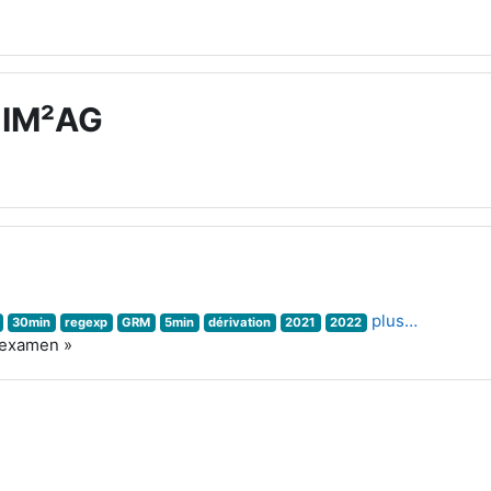
-IM²AG
plus…
30min
regexp
GRM
5min
dérivation
2021
2022
 examen »