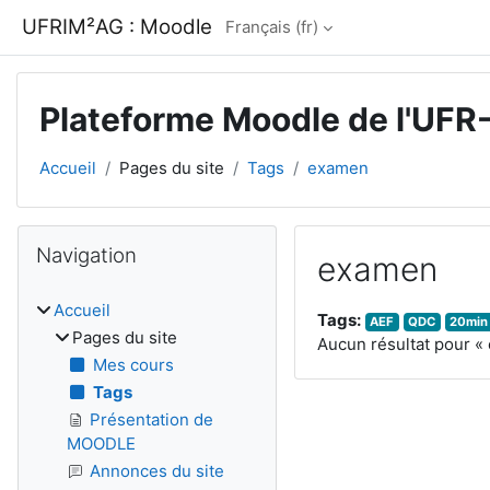
Passer au contenu principal
UFRIM²AG : Moodle
Français ‎(fr)‎
Plateforme Moodle de l'UFR
Accueil
Pages du site
Tags
examen
Blocs
Passer Navigation
Navigation
examen
Accueil
Tags:
AEF
QDC
20min
Pages du site
Aucun résultat pour «
Mes cours
Tags
Présentation de
MOODLE
Annonces du site