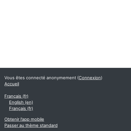
Blocs
Blocs supplémentaires
Vous êtes connecté anonymement (
Connexion
)
Accueil
Français ‎(fr)‎
English ‎(en)‎
Français ‎(fr)‎
Obtenir l’app mobile
Passer au thème standard