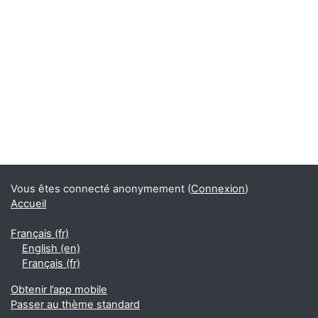
Blocs
Blocs supplémentaires
Vous êtes connecté anonymement (
Connexion
)
Accueil
Français ‎(fr)‎
English ‎(en)‎
Français ‎(fr)‎
Obtenir l’app mobile
Passer au thème standard