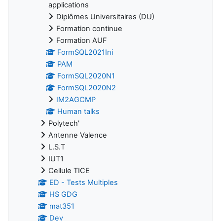
applications
Diplômes Universitaires (DU)
Formation continue
Formation AUF
FormSQL2021Ini
PAM
FormSQL2020N1
FormSQL2020N2
IM2AGCMP
Human talks
Polytech'
Antenne Valence
L.S.T
IUT1
Cellule TICE
ED - Tests Multiples
HS GDG
mat351
Dev