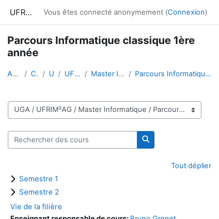
Passer au contenu principal
UFRIM²AG : Moodle
Vous êtes connecté anonymement (
Connexion
)
Parcours Informatique classique 1ère
année
Accueil
Cours
UGA
UFRIM²AG
Master Informatique
Parcours Informatique classique 1ère année
Catégories de cours
Rechercher des cours
Rechercher des cour
Tout déplier
Semestre 1
Semestre 2
Vie de la filière
Enseignant responsable de cours:
Bruno Grenet