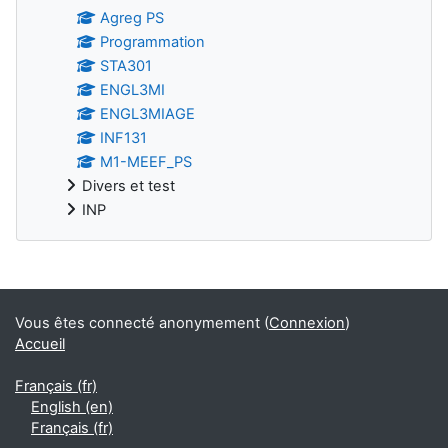
Agreg PS
Programmation
STA301
ENGL3MI
ENGL3MIAGE
INF131
M1-MEEF_PS
Divers et test
INP
Blocs supplémentaires
Vous êtes connecté anonymement (
Connexion
)
Accueil
Français ‎(fr)‎
English ‎(en)‎
Français ‎(fr)‎