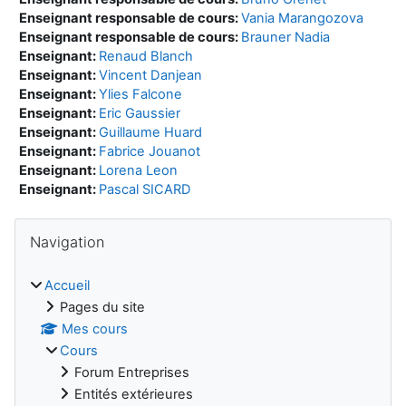
Enseignant responsable de cours:
Vania Marangozova
Enseignant responsable de cours:
Brauner Nadia
Enseignant:
Renaud Blanch
Enseignant:
Vincent Danjean
Enseignant:
Ylies Falcone
Enseignant:
Eric Gaussier
Enseignant:
Guillaume Huard
Enseignant:
Fabrice Jouanot
Enseignant:
Lorena Leon
Enseignant:
Pascal SICARD
Blocs
Passer Navigation
Navigation
Accueil
Pages du site
Mes cours
Cours
Forum Entreprises
Entités extérieures