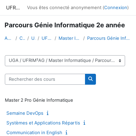
Passer au contenu principal
UFRIM²AG : Moodle
Vous êtes connecté anonymement (
Connexion
)
Parcours Génie Informatique 2e année
Accueil
Cours
UGA
UFRIM²AG
Master Informatique
Parcours Génie Informatique 2e année
Catégories de cours
Rechercher des cours
Rechercher des cour
Master 2 Pro Génie Informatique
Semaine DevOps
Systèmes et Applications Répartis
Communication in English