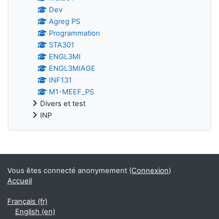
Dev
Agreg PS
Programmation
STA301
ENGL3MI
ENGL3MIAGE
INF131
M1-MEEF_PS
Divers et test
INP
Blocs supplémentaires
Vous êtes connecté anonymement (
Connexion
)
Accueil
Français ‎(fr)‎
English ‎(en)‎