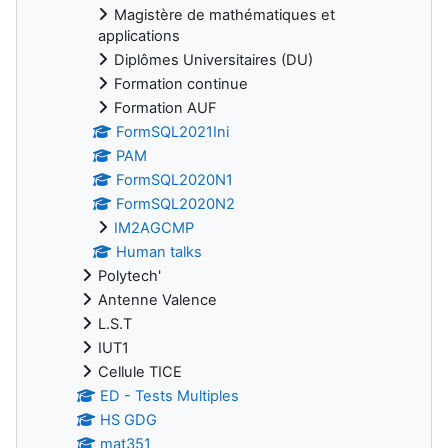
Magistère de mathématiques et
applications
Diplômes Universitaires (DU)
Formation continue
Formation AUF
FormSQL2021Ini
PAM
FormSQL2020N1
FormSQL2020N2
IM2AGCMP
Human talks
Polytech'
Antenne Valence
L.S.T
IUT1
Cellule TICE
ED - Tests Multiples
HS GDG
mat351