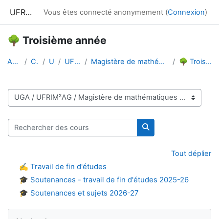
Passer au contenu principal
UFRIM²AG : Moodle
Vous êtes connecté anonymement (
Connexion
)
🌳 Troisième année
Accueil
Cours
UGA
UFRIM²AG
Magistère de mathématiques et applications
🌳 Troisième année
Catégories de cours
Rechercher des cours
Rechercher des cour
Tout déplier
✍️ Travail de fin d'études
🎓 Soutenances - travail de fin d'études 2025-26
🎓 Soutenances et sujets 2026-27
Blocs
Passer Navigation