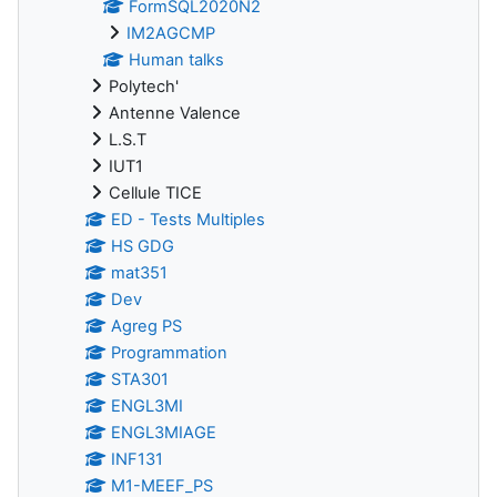
FormSQL2020N2
IM2AGCMP
Human talks
Polytech'
Antenne Valence
L.S.T
IUT1
Cellule TICE
ED - Tests Multiples
HS GDG
mat351
Dev
Agreg PS
Programmation
STA301
ENGL3MI
ENGL3MIAGE
INF131
M1-MEEF_PS