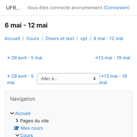
Passer au contenu principal
UFRIM²AG : Moodle
Vous êtes connecté anonymement (
Connexion
)
6 mai - 12 mai
Accueil
Cours
Divers et test
cpt
6 mai - 12 mai
Résumé de section
←
29 avril - 5 mai
→
13 mai - 19 mai
←
29 avril - 5
→
13 mai - 19
mai
mai
Blocs
Passer Navigation
Navigation
Accueil
Pages du site
Mes cours
Cours