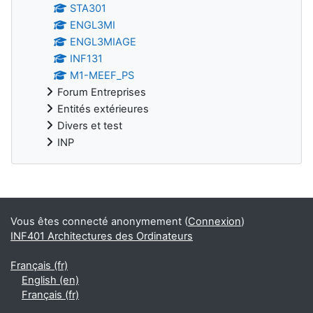
STA301
ENGL3MI
ENGL3MIAGE
INF131
M1-MEEF_PS
Forum Entreprises
Entités extérieures
Divers et test
INP
Blocs supplémentaires
Vous êtes connecté anonymement (
Connexion
)
INF401 Architectures des Ordinateurs
Français ‎(fr)‎
English ‎(en)‎
Français ‎(fr)‎