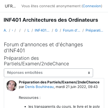
Passer au contenu principal
UFRIM²AG : Moodle
Vous êtes connecté anonymement (
Connexion
)
INF401 Architectures des Ordinateurs
Accueil
Cours
UGA
L.S.T
Licence 2
INF401 Architectures des Ordinateurs
Généralités
Forum d'annonces et d'échanges d'INF401
Préparation des Partiels/Examen/2ndeChance
Forum d'annonces et d'échanges
d'INF401
Préparation des
Partiels/Examen/2ndeChance
Type d’affichage
Préparation des Partiels/Examen/2ndeChance
Nombre de réponses : 0
par
Denis Bouhineau
,
mardi 21 juin 2022, 09:43
Ressources :
les transparents du cours, le livre et le poly