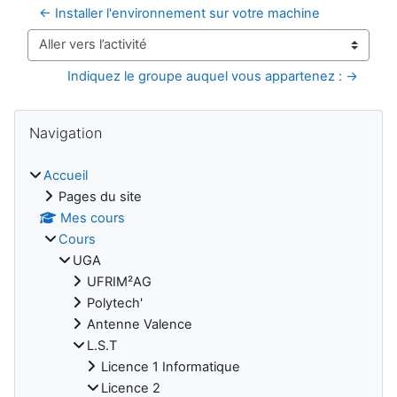
← Installer l'environnement sur votre machine
Aller vers l’activité
Indiquez le groupe auquel vous appartenez : →
Blocs
Passer Navigation
Navigation
Accueil
Pages du site
Mes cours
Cours
UGA
UFRIM²AG
Polytech'
Antenne Valence
L.S.T
Licence 1 Informatique
Licence 2