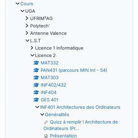
Cours
UGA
UFRIM²AG
Polytech'
Antenne Valence
L.S.T
Licence 1 Informatique
Licence 2
MAT332
PAN431 (parcours MIN Int - S4)
MAT303
INF402/432
INF404
GES 401
INF401 Architectures des Ordinateurs
Généralités
Quizz à remplir ! Architecture de
Ordinateurs (Pr...
Présentation