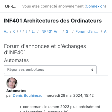
Passer au contenu principal
UFRIM²AG : Moodle
Vous êtes connecté anonymement (
Connexion
)
INF401 Architectures des Ordinateurs
Accueil
Cours
UGA
L.S.T
Licence 2
INF401 Architectures des Ordinateurs
Généralités
Forum d'annonces et d'échanges d'INF401
Automates
Forum d'annonces et d'échanges
d'INF401
Automates
Type d’affichage
Automates
Nombre de réponses : 0
par
Denis Bouhineau
,
mercredi 29 mai 2024, 15:42
> concernant l'examen 2023 plus précisément
sur l'exercice 3, question (q).