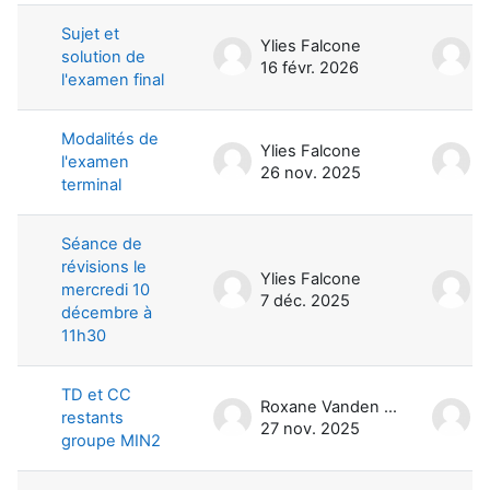
Sujet et
Ylies Falcone
Y
solution de
16 févr. 2026
1
l'examen final
Modalités de
Ylies Falcone
Y
l'examen
26 nov. 2025
1
terminal
Séance de
révisions le
Ylies Falcone
Y
mercredi 10
7 déc. 2025
8
décembre à
11h30
TD et CC
Roxane Vanden Bossche
restants
27 nov. 2025
2
groupe MIN2