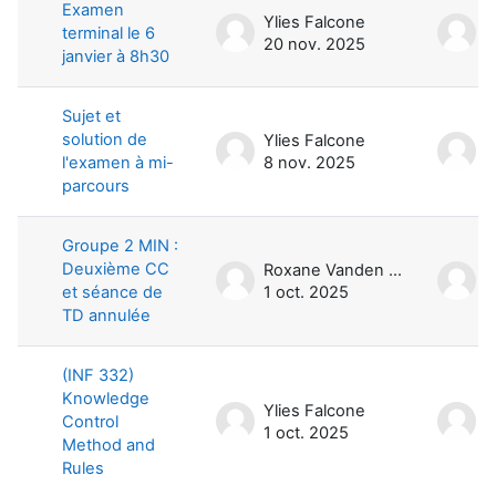
Examen
Ylies Falcone
Y
terminal le 6
20 nov. 2025
2
janvier à 8h30
Sujet et
solution de
Ylies Falcone
Y
l'examen à mi-
8 nov. 2025
8
parcours
Groupe 2 MIN :
Deuxième CC
Roxane Vanden Bossche
et séance de
1 oct. 2025
1
TD annulée
(INF 332)
Knowledge
Ylies Falcone
Y
Control
1 oct. 2025
1
Method and
Rules