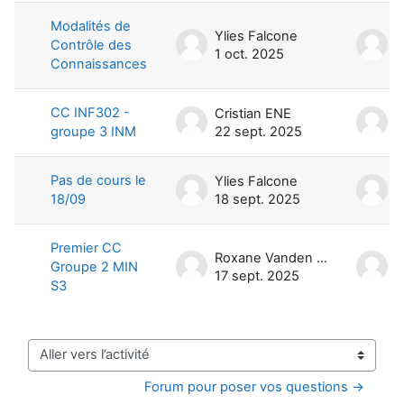
Modalités de
Ylies Falcone
Y
Contrôle des
1 oct. 2025
1
Connaissances
CC INF302 -
Cristian ENE
C
groupe 3 INM
22 sept. 2025
2
Pas de cours le
Ylies Falcone
Y
18/09
18 sept. 2025
1
Premier CC
Roxane Vanden Bossche
Groupe 2 MIN
17 sept. 2025
1
S3
Aller vers l’activité
Forum pour poser vos questions →