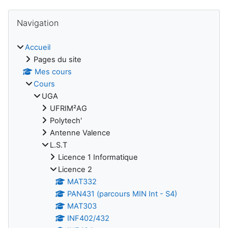
Blocs
Passer Navigation
Navigation
Accueil
Pages du site
Mes cours
Cours
UGA
UFRIM²AG
Polytech'
Antenne Valence
L.S.T
Licence 1 Informatique
Licence 2
MAT332
PAN431 (parcours MIN Int - S4)
MAT303
INF402/432