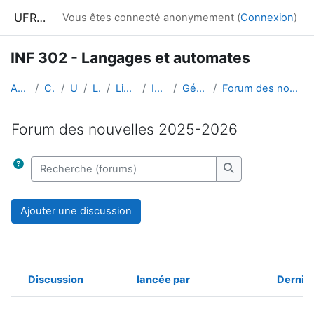
Passer au contenu principal
UFRIM²AG : Moodle
Vous êtes connecté anonymement (
Connexion
)
INF 302 - Langages et automates
Accueil
Cours
UGA
L.S.T
Licence 2
INF 302
Généralités
Forum des nouvelles 2025-2026
Forum des nouvelles 2025-2026
Conditions d’achèvement
Recherche (forums)
Recherche (foru
Ajouter une discussion
Discussion
lancée par
Dernie
Statut
Liste des discussions. Affichage de 