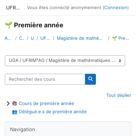
Passer au contenu principal
UFRIM²AG : Moodle
Vous êtes connecté anonymement (
Connexion
)
🌱 Première année
Accueil
Cours
UGA
UFRIM²AG
Magistère de mathématiques et applications
🌱 Première année
Catégories de cours
Rechercher des cours
Rechercher des cour
Tout déplier
📚 Cours de première année
👥 Délégué.e.s de première année
Blocs
Passer Navigation
Navigation