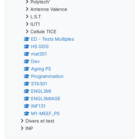
Polytech'
Antenne Valence
L.S.T
IUT1
Cellule TICE
ED - Tests Multiples
HS GDG
mat351
Dev
Agreg PS
Programmation
STA301
ENGL3MI
ENGL3MIAGE
INF131
M1-MEEF_PS
Divers et test
INP