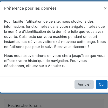
Passer au contenu principal
UFRIM²AG : Moodle
Vous êtes connecté anonymement (
Connexion
)
×
Préférence pour les données
Tuile 1
Pour faciliter l’utilisation de ce site, nous stockons des
informations fonctionnelles dans votre navigateur, telles que
Accueil
Cours
Divers et test
SI
Tuile 1
le numéro d’identification de la dernière tuile que vous avez
ouverte. Cela reste sur votre machine pendant un court
instant au cas où vous visiteriez à nouveau cette page. Nous
ne l’utilisons pas pour le suivi. Êtes-vous d’accord ?
Tuile 1
Nous nous souviendrons de votre choix jusqu’à ce que vous
effaciez votre historique de navigation. Pour vous
désabonner, cliquez sur « Annuler ».
test
Annuler
Oui
htrhrt
Blocs
Passer Recherche forums
Recherche forums