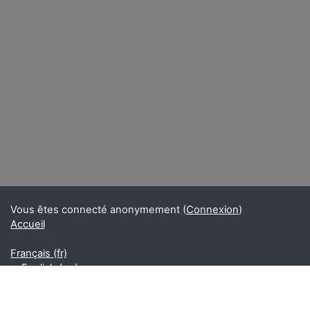
Vous êtes connecté anonymement (
Connexion
)
Accueil
Français ‎(fr)‎
English ‎(en)‎
Français ‎(fr)‎
Obtenir l’app mobile