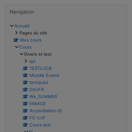
Passer Navigation
Navigation
Accueil
Pages du site
Mes cours
Cours
Divers et test
cpt
TESTLUCB
Moodle Exams
testquizz
DirUFR
Wk_SUMMER
EMIAGE
Accreditation-EI
FC-UJF
Cours test
SI