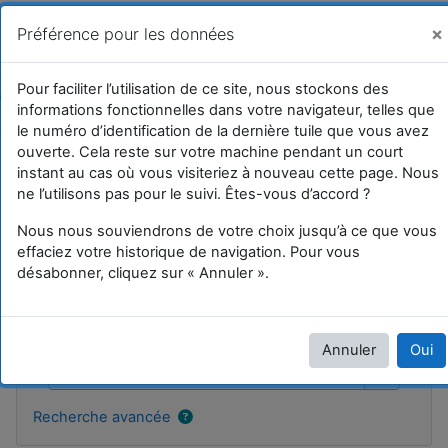
Passer au contenu principal
UFRIM²AG : Moodle
Vous êtes connecté anonymement (
Connexion
)
×
Préférence pour les données
Tuile 17
Pour faciliter l’utilisation de ce site, nous stockons des
informations fonctionnelles dans votre navigateur, telles que
Accueil
Cours
Divers et test
SI
Tuile 17
le numéro d’identification de la dernière tuile que vous avez
ouverte. Cela reste sur votre machine pendant un court
instant au cas où vous visiteriez à nouveau cette page. Nous
ne l’utilisons pas pour le suivi. Êtes-vous d’accord ?
Tuile 17
Nous nous souviendrons de votre choix jusqu’à ce que vous
effaciez votre historique de navigation. Pour vous
désabonner, cliquez sur « Annuler ».
Blocs
Passer Recherche forums
Recherche forums
Annuler
Oui
Rechercher
Recherch
Recherche avancée