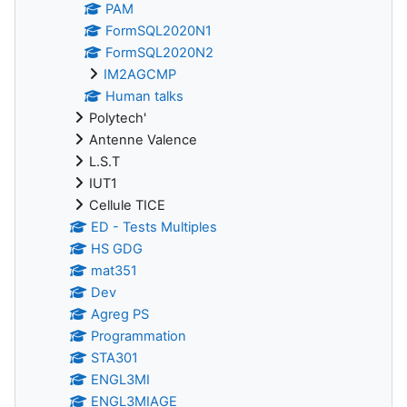
PAM
FormSQL2020N1
FormSQL2020N2
IM2AGCMP
Human talks
Polytech'
Antenne Valence
L.S.T
IUT1
Cellule TICE
ED - Tests Multiples
HS GDG
mat351
Dev
Agreg PS
Programmation
STA301
ENGL3MI
ENGL3MIAGE