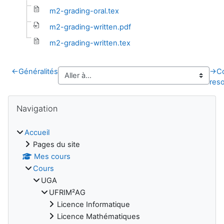
m2-grading-oral.tex
m2-grading-written.pdf
m2-grading-written.tex
←
Généralités
→
C
res
Blocs
Passer Navigation
Navigation
Accueil
Pages du site
Mes cours
Cours
UGA
UFRIM²AG
Licence Informatique
Licence Mathématiques