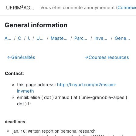
Passer au contenu principal
UFRIM²AG : Moodle
Vous êtes connecté anonymement (
Connexi
General information
Accueil
Cours
UGA
UFRIM²AG
Master Informatique
Parcours MOSIG
Inverse methods
General information
Résumé de section
←
Généralités
→
Courses resources
Contact
:
this page address:
http://tinyurl.com/m2msiam-
invmeth
email: elise ( dot ) arnaud ( at ) univ-grenoble-alpes (
dot ) fr
deadlines
:
jan, 16: written report on personal research