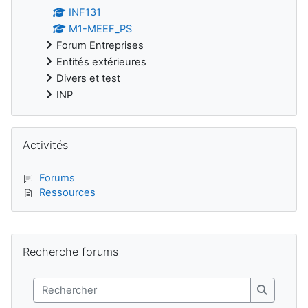
INF131
M1-MEEF_PS
Forum Entreprises
Entités extérieures
Divers et test
INP
Passer Activités
Activités
Forums
Ressources
Blocs supplémentaires
Passer Recherche forums
Recherche forums
Rechercher
Recherch