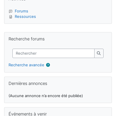
Forums
Ressources
Blocs supplémentaires
Passer Recherche forums
Recherche forums
Rechercher
Recherch
Recherche avancée
Passer Dernières annonces
Dernières annonces
(Aucune annonce n’a encore été publiée)
Passer Événements à venir
Événements à venir