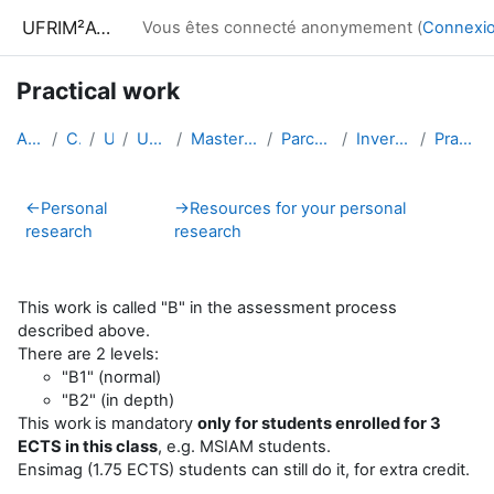
Passer au contenu principal
UFRIM²AG : Moodle
Vous êtes connecté anonymement (
Connexi
Practical work
Accueil
Cours
UGA
UFRIM²AG
Master Informatique
Parcours MOSIG
Inverse methods
Practical work
Résumé de section
←
Personal
→
Resources for your personal
research
research
This work is called "B" in the assessment process
described above.
There are 2 levels:
"B1" (normal)
"B2" (in depth)
This work
is mandatory
only for students enrolled for 3
ECTS in this class
, e.g. MSIAM students.
Ensimag (1.75 ECTS) students can still do it, for extra credit.