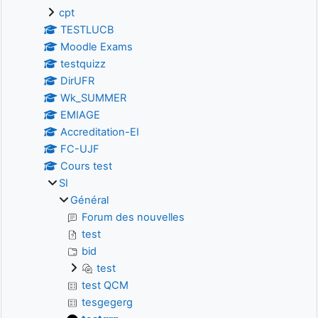
cpt
TESTLUCB
Moodle Exams
testquizz
DirUFR
Wk_SUMMER
EMIAGE
Accreditation-EI
FC-UJF
Cours test
SI
Général
Forum des nouvelles
test
bid
test
test QCM
tesgegerg