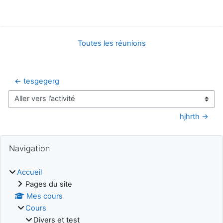
Toutes les réunions
← tesgegerg
Aller vers l’activité
hjhrth →
Blocs
Passer Navigation
Navigation
Accueil
Pages du site
Mes cours
Cours
Divers et test