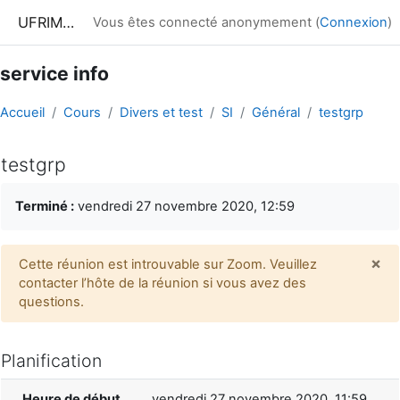
Passer au contenu principal
UFRIM²AG : Moodle
Vous êtes connecté anonymement (
Connexion
)
service info
Accueil
Cours
Divers et test
SI
Général
testgrp
testgrp
Conditions d’achèvement
Terminé :
vendredi 27 novembre 2020, 12:59
×
Cette réunion est introuvable sur Zoom. Veuillez
Ign
contacter l’hôte de la réunion si vous avez des
questions.
Planification
Heure de début
vendredi 27 novembre 2020, 11:59