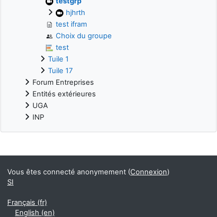
testgrp
hjhrth
test ifram
Choix du groupe
test
Tuile 1
Tuile 17
Forum Entreprises
Entités extérieures
UGA
INP
Blocs supplémentaires
Vous êtes connecté anonymement (
Connexion
)
SI
Français ‎(fr)‎
English ‎(en)‎