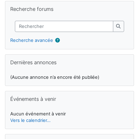
Blocs supplémentaires
Passer Recherche forums
Recherche forums
Rechercher
Recherch
Recherche avancée
Passer Dernières annonces
Dernières annonces
(Aucune annonce n’a encore été publiée)
Passer Événements à venir
Événements à venir
Aucun événement à venir
Vers le calendrier…
Passer Activité récente