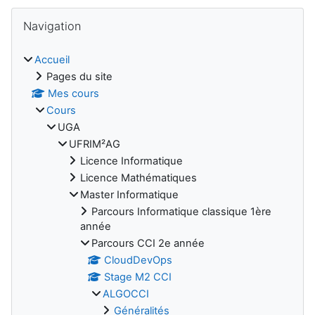
Blocs
Passer Navigation
Navigation
Accueil
Pages du site
Mes cours
Cours
UGA
UFRIM²AG
Licence Informatique
Licence Mathématiques
Master Informatique
Parcours Informatique classique 1ère
année
Parcours CCI 2e année
CloudDevOps
Stage M2 CCI
ALGOCCI
Généralités