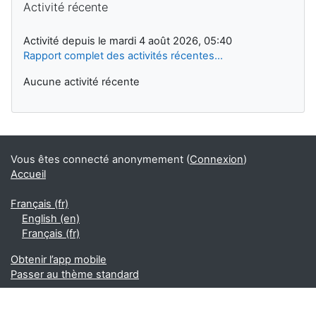
Activité récente
Activité depuis le mardi 4 août 2026, 05:40
Rapport complet des activités récentes…
Aucune activité récente
Vous êtes connecté anonymement (
Connexion
)
Accueil
Français ‎(fr)‎
English ‎(en)‎
Français ‎(fr)‎
Obtenir l’app mobile
Passer au thème standard