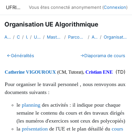
Passer au contenu principal
UFRIM²AG : Moodle
Vous êtes connecté anonymement (
Connexion
)
Organisation UE Algorithmique
Accueil
Cours
UGA
UFRIM²AG
Master Informatique
Parcours CCI 2e année
ALGOCCI
Organisation UE Algorithmique
Résumé de section
←
Généralités
→
Diaporama de cours
(TD)
Catherine VIGOUROUX
(CM, Tutorat),
Cristian ENE
Pour organiser le travail personnel , nous renvoyons aux
documents suivants :
le
planning
des activités : il indique pour chaque
semaine le contenu du cours et des travaux dirigés
(les numéros d'exercices sont ceux des polycopiés)
la
présentation
de l'UE et le plan détaillé du
cours