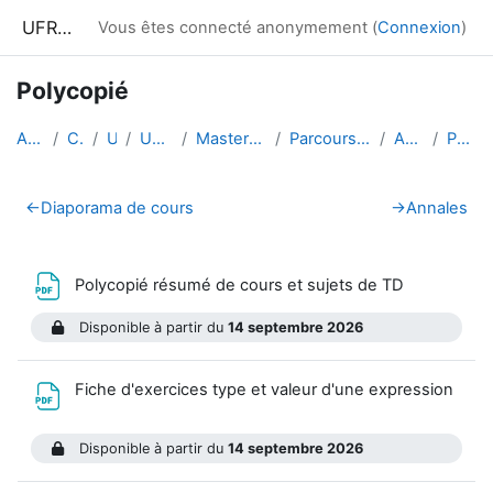
Passer au contenu principal
UFRIM²AG : Moodle
Vous êtes connecté anonymement (
Connexion
)
Polycopié
Accueil
Cours
UGA
UFRIM²AG
Master Informatique
Parcours CCI 2e année
ALGOCCI
Polycopié
Résumé de section
←
Diaporama de cours
→
Annales
Fichier
Polycopié résumé de cours et sujets de TD
Disponible à partir du
14 septembre 2026
Fiche d'exercices type et valeur d'une expression
Fichier
Disponible à partir du
14 septembre 2026