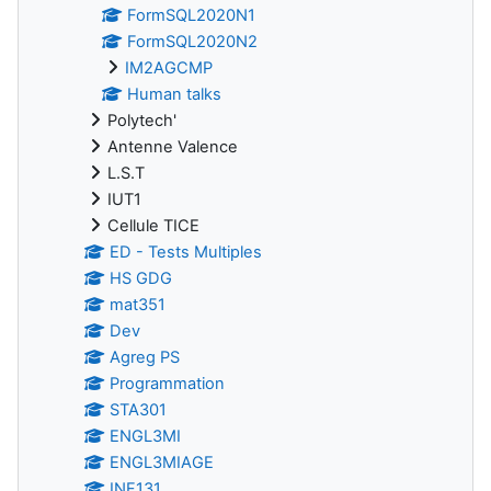
FormSQL2020N1
FormSQL2020N2
IM2AGCMP
Human talks
Polytech'
Antenne Valence
L.S.T
IUT1
Cellule TICE
ED - Tests Multiples
HS GDG
mat351
Dev
Agreg PS
Programmation
STA301
ENGL3MI
ENGL3MIAGE
INF131