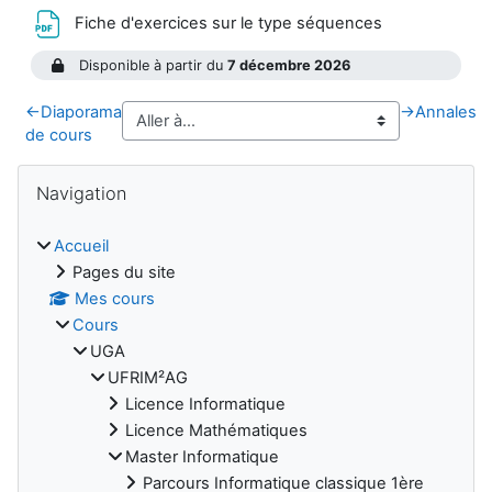
Fichier
Fiche d'exercices sur le type séquences
Disponible à partir du
7 décembre 2026
←
Diaporama
→
Annales
de cours
Blocs
Passer Navigation
Navigation
Accueil
Pages du site
Mes cours
Cours
UGA
UFRIM²AG
Licence Informatique
Licence Mathématiques
Master Informatique
Parcours Informatique classique 1ère