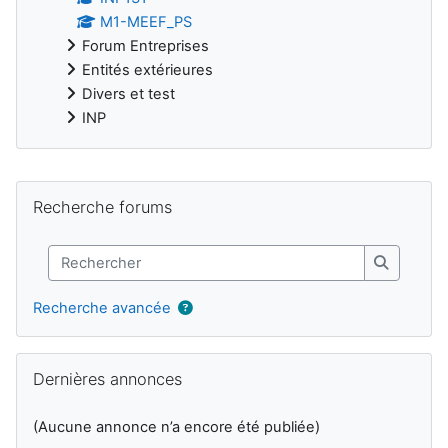
M1-MEEF_PS
Forum Entreprises
Entités extérieures
Divers et test
INP
Blocs supplémentaires
Passer Recherche forums
Recherche forums
Rechercher
Recherch
Recherche avancée
Passer Dernières annonces
Dernières annonces
(Aucune annonce n’a encore été publiée)