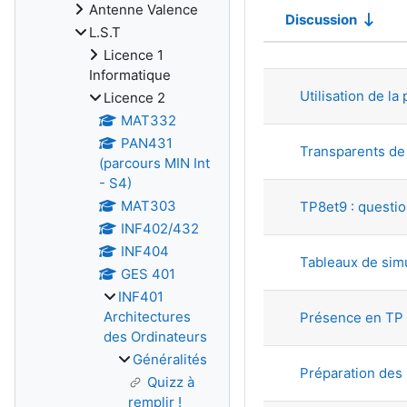
Antenne Valence
Discussion
L.S.T
Statut
Licence 1
Liste des dis
Informatique
Utilisation de la 
Licence 2
MAT332
PAN431
Transparents de
(parcours MIN Int
- S4)
MAT303
TP8et9 : questio
INF402/432
INF404
Tableaux de sim
GES 401
INF401
Architectures
Présence en TP 
des Ordinateurs
Généralités
Préparation des
Quizz à
remplir !