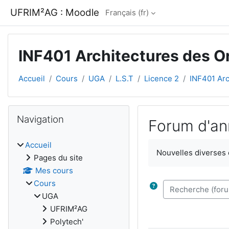
Passer au contenu principal
UFRIM²AG : Moodle
Français ‎(fr)‎
INF401 Architectures des O
Accueil
Cours
UGA
L.S.T
Licence 2
INF401 Arc
Blocs
Passer Navigation
Navigation
Forum d'an
Conditions d’achèv
Accueil
Nouvelles diverses
Pages du site
Mes cours
Cours
Recherche (forum
UGA
UFRIM²AG
Polytech'