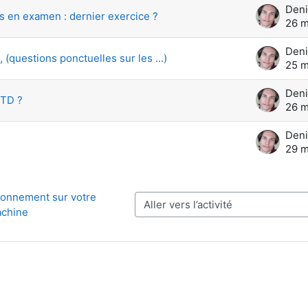
Deni
s en examen : dernier exercice ?
26 m
Deni
 (questions ponctuelles sur les ...)
25 m
Deni
 TD ?
26 m
Deni
29 m
ironnement sur votre 
Aller vers l’activité
chine