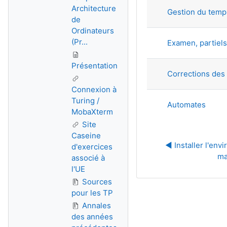
Architecture
Gestion du temp
de
Ordinateurs
(Pr...
Examen, partiels,
Présentation
Corrections des
Connexion à
Turing /
Automates
MobaXterm
Site
Caseine
◀︎ Installer l'env
d'exercices
ma
associé à
l'UE
Sources
pour les TP
Annales
des années