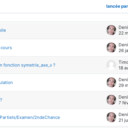
lancée par
cussions. Affichage de 10 sur 10 discu
Deni
pile
22 m
Deni
 cours
26 j
Timo
n fonction symetrie_axe_v ?
18 a
Deni
ulation
29 m
Deni
?
7 fé
Deni
 Partiels/Examen/2ndeChance
21 j