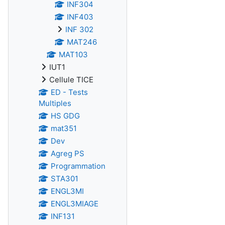
INF304
INF403
INF 302
MAT246
MAT103
IUT1
Cellule TICE
ED - Tests
Multiples
HS GDG
mat351
Dev
Agreg PS
Programmation
STA301
ENGL3MI
ENGL3MIAGE
INF131